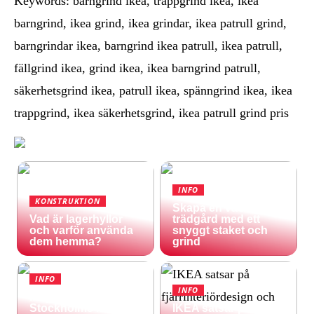
Keywords: barngrind ikea, trappgrind ikea, ikea
barngrind, ikea grind, ikea grindar, ikea patrull grind,
barngrindar ikea, barngrind ikea patrull, ikea patrull,
fällgrind ikea, grind ikea, ikea barngrind patrull,
säkerhetsgrind ikea, patrull ikea, spänngrind ikea, ikea
trappgrind, ikea säkerhetsgrind, ikea patrull grind pris
INFO
KONSTRUKTION
Skapa en vacker
Vad är lagerhyllor
trädgård med ett
och varför använda
snyggt staket och
dem hemma?
grind
INFO
INFO
Inspireras av
Stockholms natur
IKEA satsar på