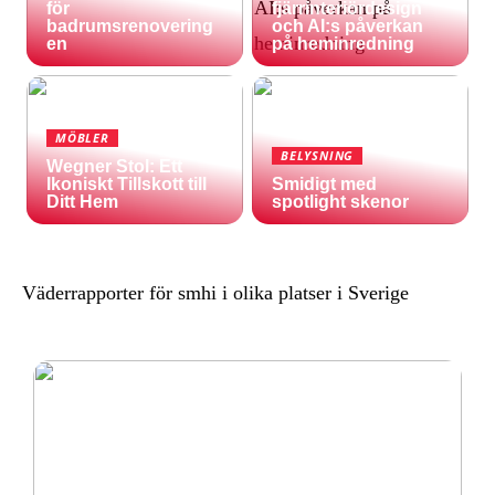
för
fjärrinteriördesign
badrumsrenovering
och AI:s påverkan
en
på heminredning
MÖBLER
BELYSNING
Wegner Stol: Ett
Ikoniskt Tillskott till
Smidigt med
Ditt Hem
spotlight skenor
Väderrapporter för smhi i olika platser i Sverige