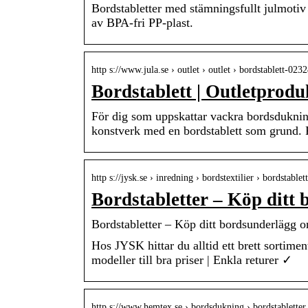
Bordstabletter med stämningsfullt julmotiv
av BPA-fri PP-plast.
http s://www.jula.se › outlet › outlet › bordstablett-023
Bordstablett | Outletprodu
För dig som uppskattar vackra bordsdukning
konstverk med en bordstablett som grund.
http s://jysk.se › inredning › bordstextilier › bordstablet
Bordstabletter – Köp ditt
Bordstabletter – Köp ditt bordsunderlägg o
Hos JYSK hittar du alltid ett brett sortimen
modeller till bra priser | Enkla returer ✓
http s://www.hemtex.se › bordsdukning › bordstabletter