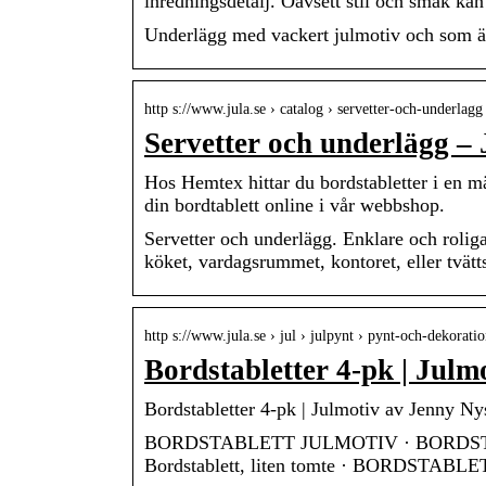
inredningsdetalj. Oavsett stil och smak ka
Underlägg med vackert julmotiv och som är 
http s://www.jula.se › catalog › servetter-och-underlagg
Servetter och underlägg – 
Hos Hemtex hittar du bordstabletter i en mä
din bordtablett online i vår webbshop.
Servetter och underlägg. Enklare och roliga
köket, vardagsrummet, kontoret, eller tvä
http s://www.jula.se › jul › julpynt › pynt-och-dekorati
Bordstabletter 4-pk | Julm
Bordstabletter 4-pk | Julmotiv av Jenny
BORDSTABLETT JULMOTIV · BORDS
Bordstablett, liten tomte · BORDSTABL