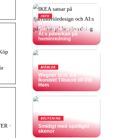
INFO
IKEA satsar på
fjärrinteriördesign och
AI:s påverkan på
heminredning
 Köp
MÖBLER
ör
Wegner Stol: Ett
Ikoniskt Tillskott till Ditt
Hem
BELYSNING
ER ·
Smidigt med spotlight
skenor