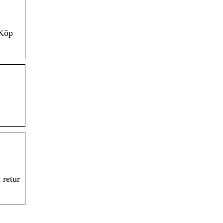
 Köp
 retur