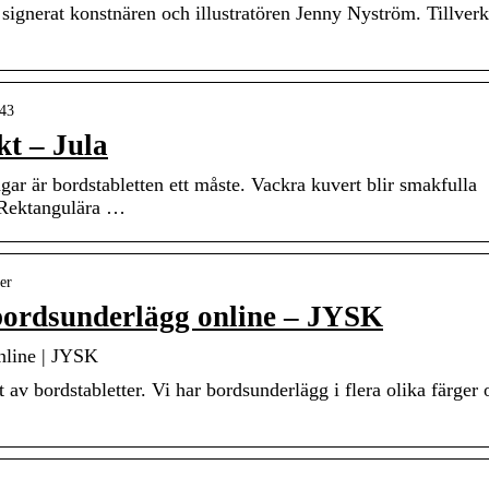
 signerat konstnären och illustratören Jenny Nyström. Tillver
243
kt – Jula
ar är bordstabletten ett måste. Vackra kuvert blir smakfulla
 Rektangulära …
ter
 bordsunderlägg online – JYSK
nline | JYSK
t av bordstabletter. Vi har bordsunderlägg i flera olika färger 