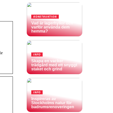
KONSTRUKTION
Vad är lagerhyllor och
varför använda dem
hemma?
ör
INFO
Skapa en vacker
trädgård med ett snyggt
staket och grind
INFO
Inspireras av
Stockholms natur för
badrumsrenoveringen