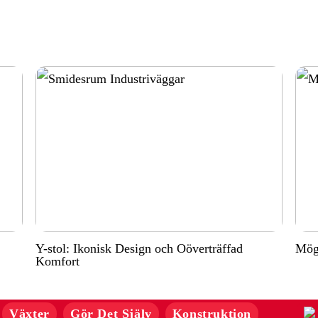
Y-stol: Ikonisk Design och Oöverträffad
Möge
Komfort
Växter
Gör Det Själv
Konstruktion