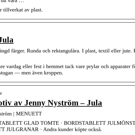
n du vara …
tillverkat av plast.
Jula
ngd färger. Runda och rektangulära. I plast, textil eller jute.
re vardag eller fest i hemmet tack vare prylar och apparater f
ttstugan — men även kroppen.
on
otiv av Jenny Nyström – Jula
 Nyström | MENUETT
TABLETT GLAD TOMTE · BORDSTABLETT JULMÖNST
ETT JULGRANAR · Andra kunder köpte också.