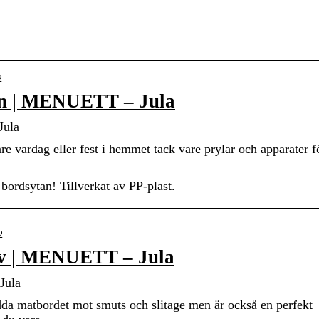
2
ign | MENUETT – Jula
Jula
re vardag eller fest i hemmet tack vare prylar och apparater f
bordsytan! Tillverkat av PP-plast.
2
tiv | MENUETT – Jula
Jula
ydda matbordet mot smuts och slitage men är också en perfekt