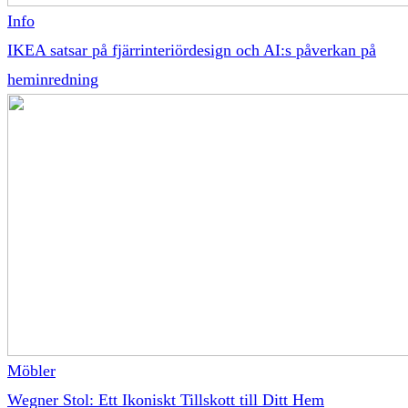
Info
IKEA satsar på fjärrinteriördesign och AI:s påverkan på
heminredning
Möbler
Wegner Stol: Ett Ikoniskt Tillskott till Ditt Hem