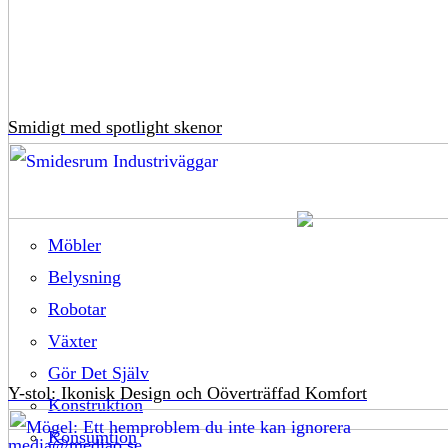
Smidigt med spotlight skenor
Möbler
Belysning
Robotar
Växter
Gör Det Själv
Y-stol: Ikonisk Design och Oöverträffad Komfort
Konstruktion
Konsumtion
media@mediao.se