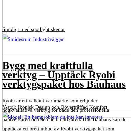
Smidigt med spotlight skenor
Bygg med kraftfulla
verktyg – Upptäck Ryobi
verktygspaket hos Bauhaus
Ryobi är ett välkänt varumärke som erbjuder
Y-stol: Ikonisk Design och Oöverträffad Komfort
högkvalitativa verktyg för både den professionella
hantverkaren och den hemmafixaren. Hos Bauhaus kan du
upptäcka ett brett utbud av Ryobi verktygspaket som