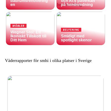
badrumsrenovering
och AI:s påverkan
en
på heminredning
MÖBLER
BELYSNING
Wegner Stol: Ett
Ikoniskt Tillskott till
Smidigt med
Ditt Hem
spotlight skenor
Väderrapporter för smhi i olika platser i Sverige