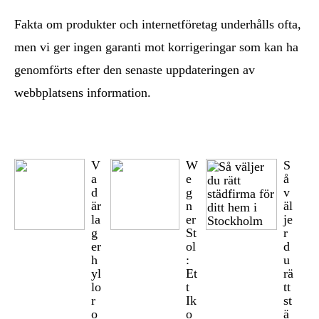
Fakta om produkter och internetföretag underhålls ofta,
men vi ger ingen garanti mot korrigeringar som kan ha
genomförts efter den senaste uppdateringen av
webbplatsens information.
V
W
S
a
e
å
d
g
v
är
n
äl
la
er
je
g
St
r
er
ol
d
h
:
u
yl
Et
rä
lo
t
tt
r
Ik
st
o
o
ä