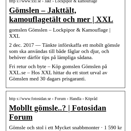
http s://www.xxl.se › Jakt › Lockpipor & kamouflage
Gömslen – Jakttält,
kamouflagetält och mer | XXL
gomslen Gömslen – Lockpipor & Kamouflage |
XXL
2 dec. 2017 — Tänkte införskaffa ett mobilt gömsle
som ska användas till både fåglar och djur, och
behöver därför tips på lämpliga sådana.
Fri retur och byte – Köp gomslen Gömslen på
XXL.se – Hos XXL hittar du ett stort urval av
Gömslen med 30 dagars prisgaranti.
http s://www.fotosidan.se › Forum › Handla › Köpråd
Mobllt gömsle..? | Fotosidan
Forum
Gömsle och stol i ett Mycket snabbmonter · 1 590 kr