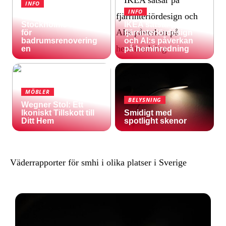
INFO
INFO
Inspireras av
Stockholms natur
IKEA satsar på
för
fjärrinteriördesign
badrumsrenovering
och AI:s påverkan
en
på heminredning
MÖBLER
BELYSNING
Wegner Stol: Ett
Ikoniskt Tillskott till
Smidigt med
Ditt Hem
spotlight skenor
Väderrapporter för smhi i olika platser i Sverige