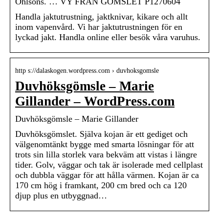
Ohlsons. … VY FRÅN GÖMSLET P1270604
Handla jaktutrustning, jaktknivar, kikare och allt
inom vapenvård. Vi har jaktutrustningen för en
lyckad jakt. Handla online eller besök våra varuhus.
http s://dalaskogen.wordpress.com › duvhoksgomsle
Duvhöksgömsle – Marie
Gillander – WordPress.com
Duvhöksgömsle – Marie Gillander
Duvhöksgömslet. Själva kojan är ett gediget och
välgenomtänkt bygge med smarta lösningar för att
trots sin lilla storlek vara bekväm att vistas i längre
tider. Golv, väggar och tak är isolerade med cellplast
och dubbla väggar för att hålla värmen. Kojan är ca
170 cm hög i framkant, 200 cm bred och ca 120
djup plus en utbyggnad…