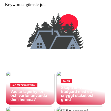
Keywords: gömsle jula
INFO
KONSTRUKTION
Skapa en vacker
Vad är lagerhyllor
trädgård med ett
och varför använda
snyggt staket och
dem hemma?
grind