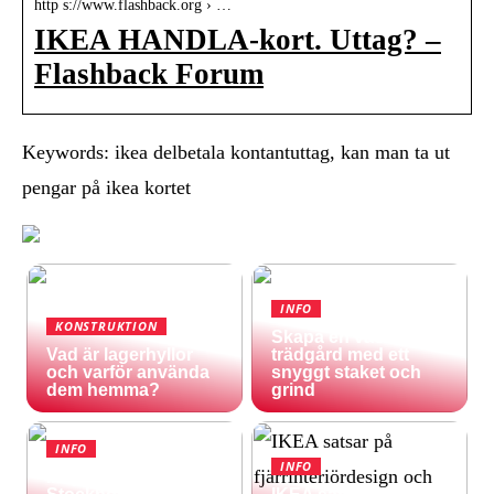
http s://www.flashback.org › …
IKEA HANDLA-kort. Uttag? –
Flashback Forum
Keywords: ikea delbetala kontantuttag, kan man ta ut
pengar på ikea kortet
INFO
KONSTRUKTION
Skapa en vacker
Vad är lagerhyllor
trädgård med ett
och varför använda
snyggt staket och
dem hemma?
grind
INFO
INFO
Inspireras av