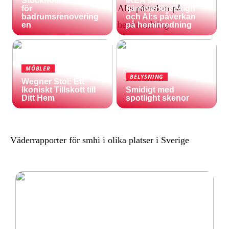
Stockholms natur
IKEA satsar på
för
fjärrinteriördesign
badrumsrenovering
och AI:s påverkan
en
på heminredning
MÖBLER
BELYSNING
Wegner Stol: Ett
Ikoniskt Tillskott till
Smidigt med
Ditt Hem
spotlight skenor
Väderrapporter för smhi i olika platser i Sverige