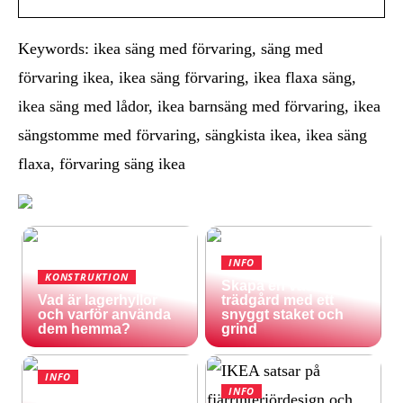
Keywords: ikea säng med förvaring, säng med
förvaring ikea, ikea säng förvaring, ikea flaxa säng,
ikea säng med lådor, ikea barnsäng med förvaring, ikea
sängstomme med förvaring, sängkista ikea, ikea säng
flaxa, förvaring säng ikea
INFO
KONSTRUKTION
Skapa en vacker
Vad är lagerhyllor
trädgård med ett
och varför använda
snyggt staket och
dem hemma?
grind
INFO
INFO
Inspireras av