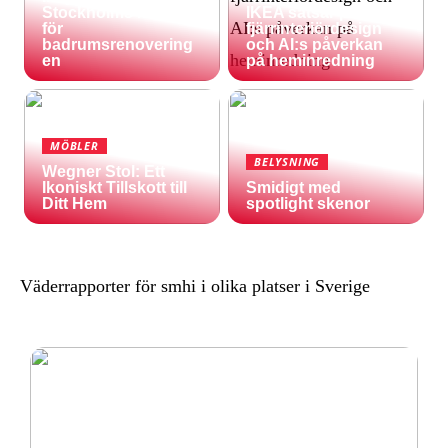
Stockholms natur
IKEA satsar på
för
fjärrinteriördesign
badrumsrenovering
och AI:s påverkan
en
på heminredning
MÖBLER
BELYSNING
Wegner Stol: Ett
Ikoniskt Tillskott till
Smidigt med
Ditt Hem
spotlight skenor
Väderrapporter för smhi i olika platser i Sverige