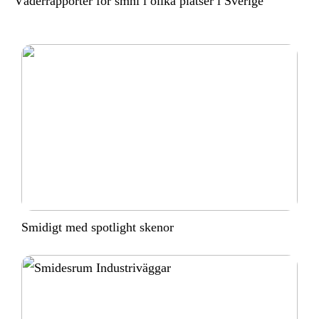
Väderrapporter för smhi i olika platser i Sverige
Smidigt med spotlight skenor