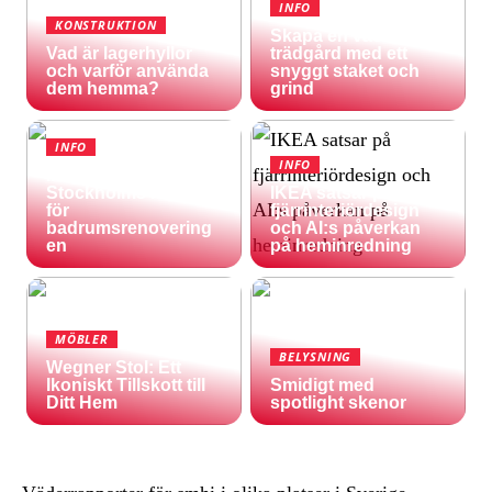
INFO
KONSTRUKTION
Skapa en vacker
Vad är lagerhyllor
trädgård med ett
och varför använda
snyggt staket och
dem hemma?
grind
INFO
INFO
Inspireras av
Stockholms natur
IKEA satsar på
för
fjärrinteriördesign
badrumsrenovering
och AI:s påverkan
en
på heminredning
MÖBLER
BELYSNING
Wegner Stol: Ett
Ikoniskt Tillskott till
Smidigt med
Ditt Hem
spotlight skenor