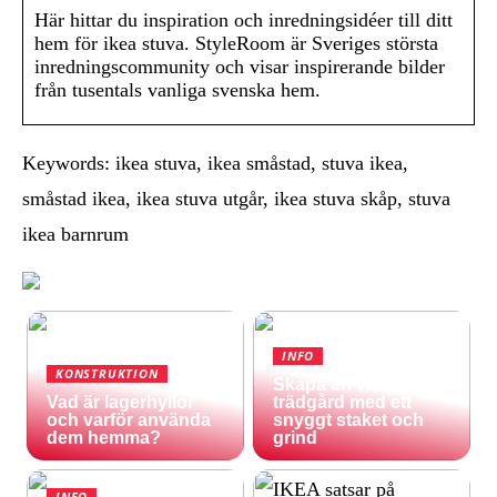
Här hittar du inspiration och inredningsidéer till ditt
hem för ikea stuva. StyleRoom är Sveriges största
inredningscommunity och visar inspirerande bilder
från tusentals vanliga svenska hem.
Keywords: ikea stuva, ikea småstad, stuva ikea,
småstad ikea, ikea stuva utgår, ikea stuva skåp, stuva
ikea barnrum
INFO
KONSTRUKTION
Skapa en vacker
Vad är lagerhyllor
trädgård med ett
och varför använda
snyggt staket och
dem hemma?
grind
INFO