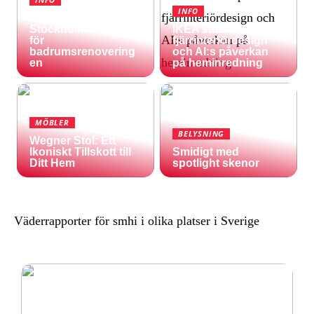
INFO
Inspireras av
Stockholms natur
IKEA satsar på
för
fjärrinteriördesign
badrumsrenovering
och AI:s påverkan
en
på heminredning
MÖBLER
BELYSNING
Wegner Stol: Ett
Ikoniskt Tillskott till
Smidigt med
Ditt Hem
spotlight skenor
Väderrapporter för smhi i olika platser i Sverige