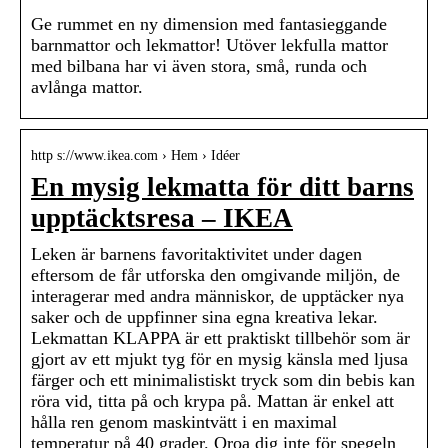
Ge rummet en ny dimension med fantasieggande
barnmattor och lekmattor! Utöver lekfulla mattor
med bilbana har vi även stora, små, runda och
avlånga mattor.
http s://www.ikea.com › Hem › Idéer
En mysig lekmatta för ditt barns
upptäcktsresa – IKEA
Leken är barnens favoritaktivitet under dagen
eftersom de får utforska den omgivande miljön, de
interagerar med andra människor, de upptäcker nya
saker och de uppfinner sina egna kreativa lekar.
Lekmattan KLAPPA är ett praktiskt tillbehör som är
gjort av ett mjukt tyg för en mysig känsla med ljusa
färger och ett minimalistiskt tryck som din bebis kan
röra vid, titta på och krypa på. Mattan är enkel att
hålla ren genom maskintvätt i en maximal
temperatur på 40 grader. Oroa dig inte för spegeln