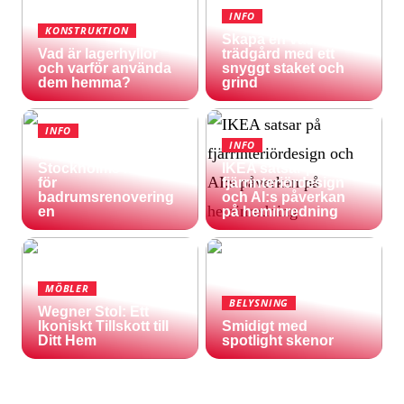
INFO
KONSTRUKTION
Skapa en vacker
Vad är lagerhyllor
trädgård med ett
och varför använda
snyggt staket och
dem hemma?
grind
INFO
INFO
Inspireras av
Stockholms natur
IKEA satsar på
för
fjärrinteriördesign
badrumsrenovering
och AI:s påverkan
en
på heminredning
MÖBLER
BELYSNING
Wegner Stol: Ett
Ikoniskt Tillskott till
Smidigt med
Ditt Hem
spotlight skenor