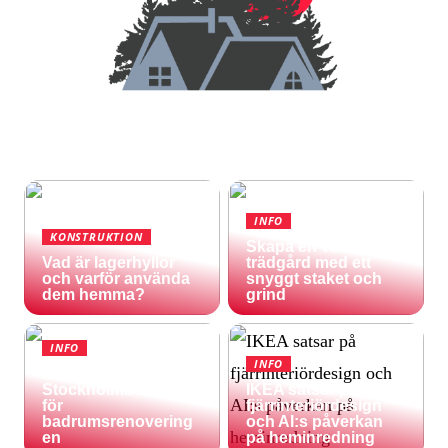
INFO
KONSTRUKTION
Skapa en vacker
Vad är lagerhyllor
trädgård med ett
och varför använda
snyggt staket och
dem hemma?
grind
INFO
INFO
Inspireras av
Stockholms natur
IKEA satsar på
för
fjärrinteriördesign
badrumsrenovering
och AI:s påverkan
en
på heminredning