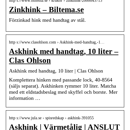
http s://www.biltema.se › krukor › zinkhink-2000043713
Zinkhink – Biltema.se
Förzinkad hink med handtag av stål.
http s://www.clasohlson.com › Askhink-med-handtag,-1…
Askhink med handtag, 10 liter –
Clas Ohlson
Askhink med handtag, 10 liter | Clas Ohlson
Komplettera hinken med passande lock, 40-8564
(säljs separat). Askhinken rymmer 10 liter. Matcha
med ett eldstadsbeslag med skyffel och borste. Mer
information …
http s://www.jula.se › spisredskap › askhink-391055
Askhink | Värmetålig | ANSLUT