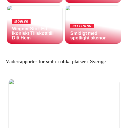
MÖBLER
BELYSNING
Wegner Stol: Ett
Ikoniskt Tillskott till
Smidigt med
Ditt Hem
spotlight skenor
Väderrapporter för smhi i olika platser i Sverige