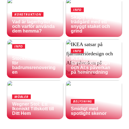
INFO
KONSTRUKTION
Skapa en vacker
Vad är lagerhyllor
trädgård med ett
och varför använda
snyggt staket och
dem hemma?
grind
INFO
INFO
Inspireras av
Stockholms natur
IKEA satsar på
för
fjärrinteriördesign
badrumsrenovering
och AI:s påverkan
en
på heminredning
MÖBLER
BELYSNING
Wegner Stol: Ett
Ikoniskt Tillskott till
Smidigt med
Ditt Hem
spotlight skenor