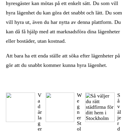
hyresgäster kan mötas på ett enkelt sätt. Du som vill
hyra lägenhet du kan göra det snabbt och lätt. Du som
vill hyra ut, även du har nytta av denna plattform. Du
kan då få hjälp med att marknadsföra dina lägenheter
eller bostäder, utan kostnad.
Att bara ha ett enda ställe att söka efter lägenheter på
gör att du snabbt kommer kunna hyra lägenhet.
V
W
S
a
e
å
d
g
v
är
n
äl
la
er
je
g
St
r
er
ol
d