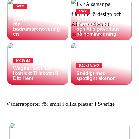
INFO
INFO
Inspireras av
Stockholms natur
IKEA satsar på
för
fjärrinteriördesign
badrumsrenovering
och AI:s påverkan
en
på heminredning
MÖBLER
BELYSNING
Wegner Stol: Ett
Ikoniskt Tillskott till
Smidigt med
Ditt Hem
spotlight skenor
Väderrapporter för smhi i olika platser i Sverige