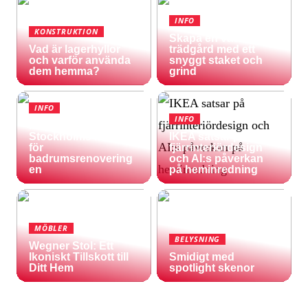
INFO
KONSTRUKTION
Skapa en vacker
Vad är lagerhyllor
trädgård med ett
och varför använda
snyggt staket och
dem hemma?
grind
INFO
INFO
Inspireras av
Stockholms natur
IKEA satsar på
för
fjärrinteriördesign
badrumsrenovering
och AI:s påverkan
en
på heminredning
MÖBLER
BELYSNING
Wegner Stol: Ett
Ikoniskt Tillskott till
Smidigt med
Ditt Hem
spotlight skenor